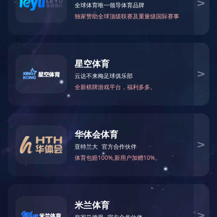
年
2021
北京市民营企业中小百强2021年度第31位
年
2019
推出全自动磁微粒化学发光检测系统
年
2018
天津华科泰生物技术有限公司正式成立
年
2017
自主研发的骨代谢检测卡获得新型专利证书；
25羟基维生素D获得双新认证；